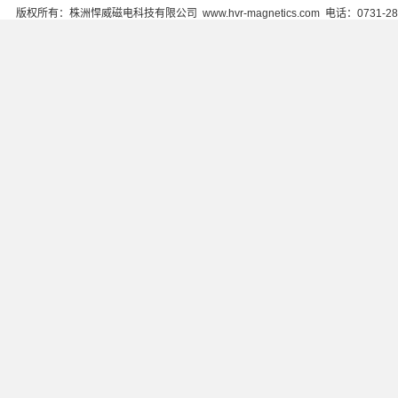
版权所有：株洲悍威磁电科技有限公司 www.hvr-magnetics.com 电话：0731-286